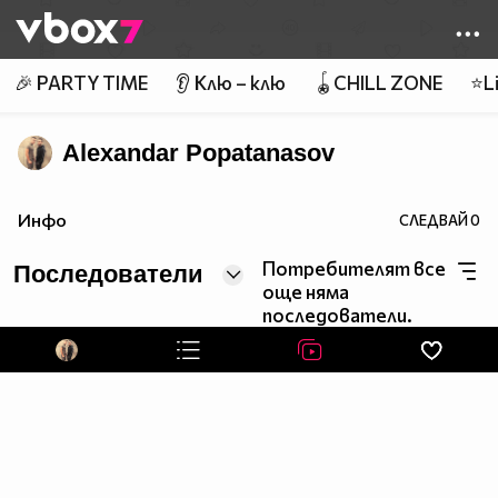
Member of
👾
🎉 PARTY TIME
👂 Клю – клю
🪀CHILL ZONE
⭐Li
Alexandar Popatanasov
Инфо
СЛЕДВАЙ
0
Потребителят все
Последователи
още няма
последователи.