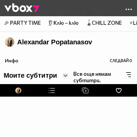
Member of
👾
🎉 PARTY TIME
👂 Клю – клю
🪀CHILL ZONE
⭐Li
Alexandar Popatanasov
Инфо
СЛЕДВАЙ
0
Все още нямам
Моите субтитри
субтитри.