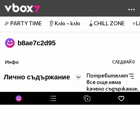
Member of
👾
🎉 PARTY TIME
👂 Клю – клю
🪀CHILL ZONE
⭐Li
b8ae7c2d95
Инфо
СЛЕДВАЙ
0
Потребителят
Лично съдържание
все още няма
качено съдържание.