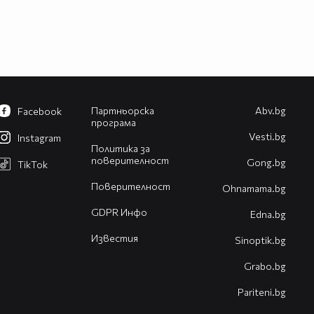
Партньорска
Abv.bg
Facebook
програма
Vesti.bg
Instagram
Политика за
поверителност
Gong.bg
TikTok
Поверителност
Оhnamama.bg
GDPR Инфо
Edna.bg
Известия
Sinoptik.bg
Grabo.bg
Pariteni.bg