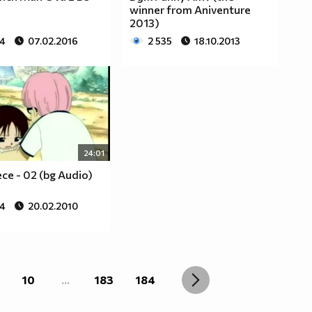
winner from Aniventure
2013)
74
07.02.2016
2 535
18.10.2013
24:01
ce - 02 (bg Audio)
54
20.02.2010
10
...
183
184