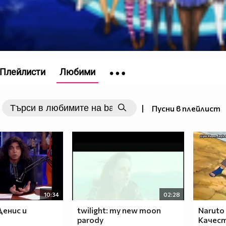
Плейлисти
Любими
|
Пусни в плейлист
10:34
02:28
Денис и
twilight: my new moon
Naruto
parody
Качес