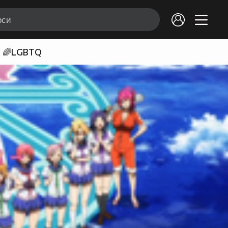
🌈LGBTQ