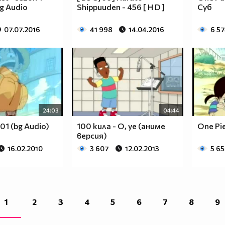
Bg Audio
Shippuuden - 456 [ H D ]
Суб
07.07.2016
41 998
14.04.2016
6 5
24:03
04:44
 01 (bg Audio)
100 кила - O, ye (аниме
One Pie
версия)
16.02.2010
3 607
12.02.2013
5 6
1
2
3
4
5
6
7
8
9