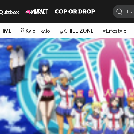
Quizbox
 TIME
👂 Клю – клю
🪀CHILL ZONE
⭐Lifestyle