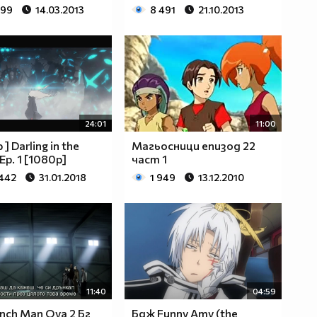
799
14.03.2013
8 491
21.10.2013
24:01
11:00
 ] Darling in the
Магьосници епизод 22
Ep. 1 [1080p]
част 1
 442
31.01.2018
1 949
13.12.2010
11:40
04:59
nch Man Ova 2 Бг
Бдж Funny Amv (the