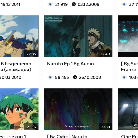
19.12.2011
21 919
03.12.2009
37 
22:35
22:49
 в бъдещето -
Naruto Ep.1 Bg Audio
[ Bg Sub
тя (анимация)
Franxx 
30.03.2010
58 455
26.10.2008
103
21:36
23:21
st - sezon 1
[ Бг Субс ] Naruto
One Pu