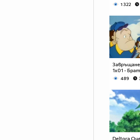
;)
1 322
Завръщане
1x01 - Бра
489
Deltora Que