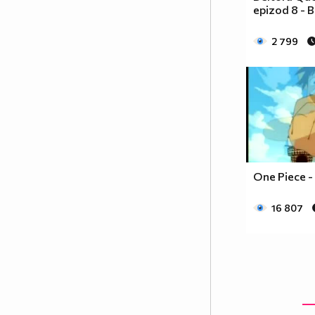
epizod 8 - 
2 799
One Piece -
16 807