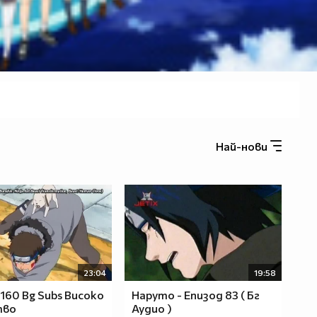
Най-нови
23:04
19:58
 160 Bg Subs Високо
Наруто - Епизод 83 ( Бг
тво
Аудио )