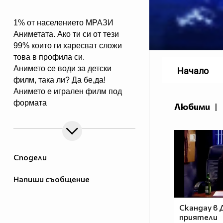
1% от населението МРАЗИ
Аниметата. Ако ти си от тези
99% които ги харесват сложи
това в профила си.
Анимето се води за детски
Начало
филм, така ли? Да бе,да!
Анимето е игрален филм под
формата
Любими
|
на сериал, включващ драма,
фантастика, комедия,
романтика. Единствената
разлика между игралните
Сподели
сериали и анимето е, че анимето
е нарисувано... Ако подкрепяш
Напиши съобщение
тази теза, може да копнеш това
в профилчето си.
Скандау в 
приятели