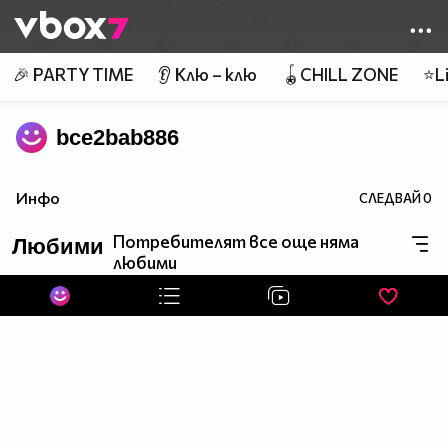
Member of
👾
🎉 PARTY TIME
👂 Клю – клю
🪀CHILL ZONE
⭐Li
bce2bab886
Инфо
СЛЕДВАЙ
0
Потребителят все още няма
Любими
любими