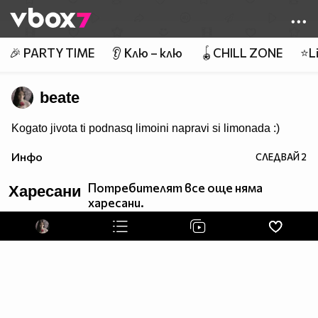
Member of
👾
🎉 PARTY TIME
👂 Клю – клю
🪀CHILL ZONE
⭐Li
beate
Kogato jivota ti podnasq limoini napravi si limonada :)
Инфо
СЛЕДВАЙ
2
Потребителят все още няма
Харесани
харесани.