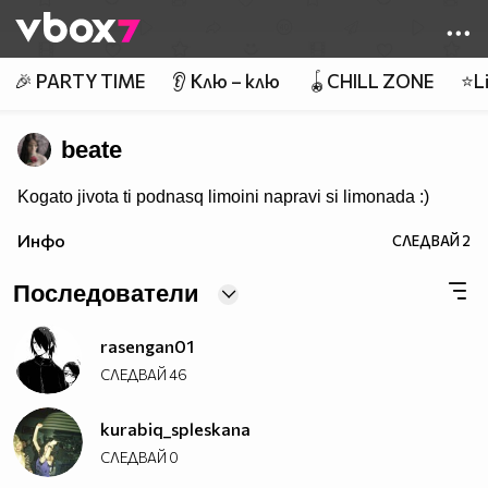
Member of
👾
🎉 PARTY TIME
👂 Клю – клю
🪀CHILL ZONE
⭐Li
beate
Kogato jivota ti podnasq limoini napravi si limonada :)
Инфо
СЛЕДВАЙ
2
Последователи
rasengan01
СЛЕДВАЙ
46
kurabiq_spleskana
СЛЕДВАЙ
0