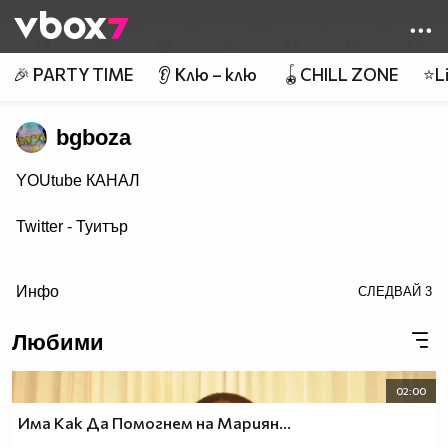
Member of
👾
🎉 PARTY TIME
👂 Клю – клю
🪀CHILL ZONE
⭐Li
bgboza
YOUtube КАНАЛ
Twitter - Туитър
target="blank">Гуугъл +
Инфо
СЛЕДВАЙ
3
VBlog TV
Любими
С какво се занимавам можете да видите ТУК
02:00
УЕБ ДИЗАЙН
Има Как Да Помогнем на Мариян...