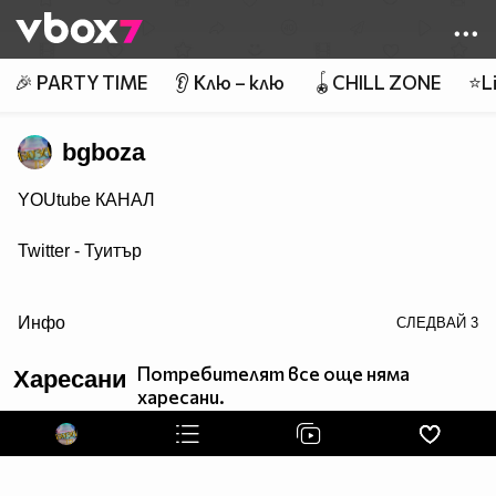
Member of
👾
🎉 PARTY TIME
👂 Клю – клю
🪀CHILL ZONE
⭐Li
bgboza
YOUtube КАНАЛ
Twitter - Туитър
target="blank">Гуугъл +
Инфо
СЛЕДВАЙ
3
VBlog TV
Потребителят все още няма
Харесани
харесани.
С какво се занимавам можете да видите ТУК
УЕБ ДИЗАЙН