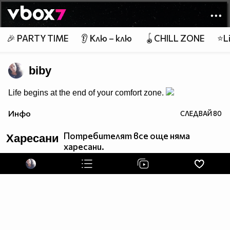
Member of
👾
🎉 PARTY TIME
👂 Клю – клю
🪀CHILL ZONE
⭐Li
biby
Life begins at the end of your comfort zone.
Инфо
СЛЕДВАЙ
80
Потребителят все още няма
Харесани
харесани.