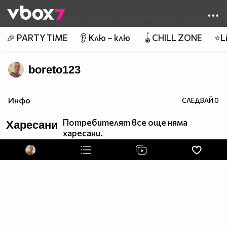
Member of
👾
🎉 PARTY TIME
👂 Клю – клю
🪀CHILL ZONE
⭐Li
boreto123
Инфо
СЛЕДВАЙ
0
Потребителят все още няма
Харесани
харесани.