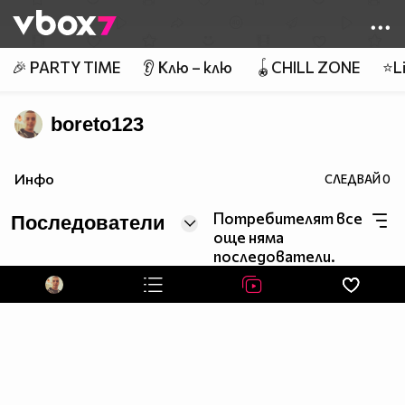
Member of
👾
🎉 PARTY TIME
👂 Клю – клю
🪀CHILL ZONE
⭐Li
boreto123
Инфо
СЛЕДВАЙ
0
Потребителят все
Последователи
още няма
последователи.