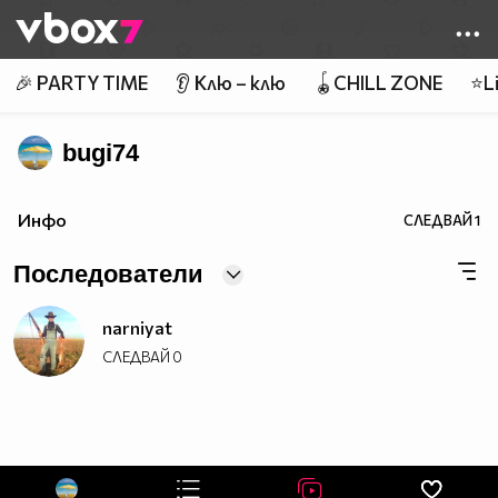
Member of
👾
🎉 PARTY TIME
👂 Клю – клю
🪀CHILL ZONE
⭐Li
bugi74
Инфо
СЛЕДВАЙ
1
Последователи
narniyat
СЛЕДВАЙ
0