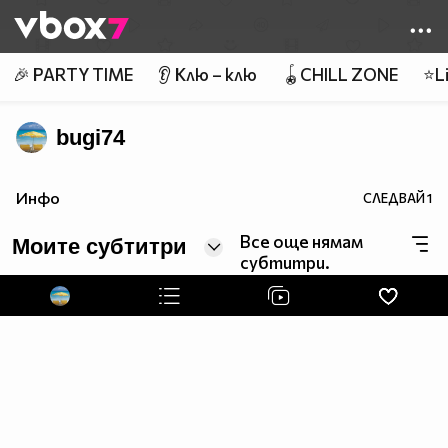
Member of
👾
🎉 PARTY TIME
👂 Клю – клю
🪀CHILL ZONE
⭐Li
bugi74
Инфо
СЛЕДВАЙ
1
Все още нямам
Моите субтитри
субтитри.