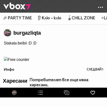
Member of
👾
🎉 PARTY TIME
👂 Клю – клю
🪀CHILL ZONE
⭐Li
burgazliqta
Stakata beibii :D :D
Инфо
СЛЕДВАЙ
1
Потребителят все още няма
Харесани
харесани.