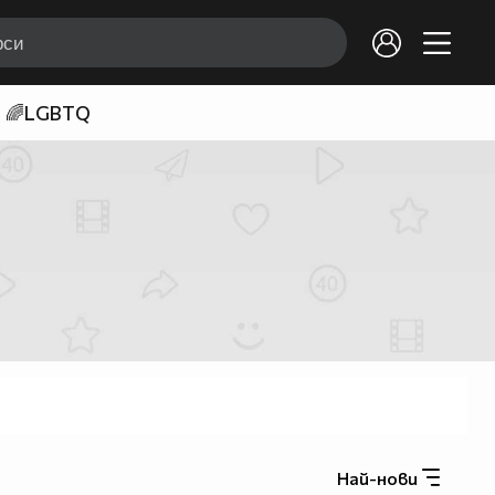
🌈LGBTQ
Най-нови