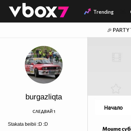
Member of
👾
Trending
🎉 PARTY
burgazliqta
Начало
СЛЕДВАЙ
1
Stakata beibii :D :D
Моите су