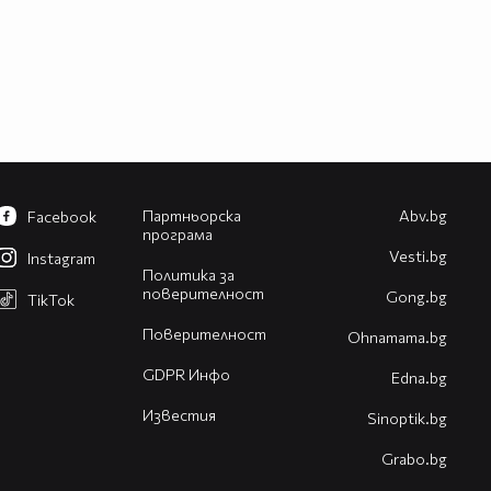
Партньорска
Abv.bg
Facebook
програма
Vesti.bg
Instagram
Политика за
поверителност
Gong.bg
TikTok
Поверителност
Оhnamama.bg
GDPR Инфо
Edna.bg
Известия
Sinoptik.bg
Grabo.bg