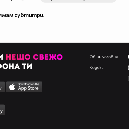
нямам субтитри.
Общи условия
Кодекс