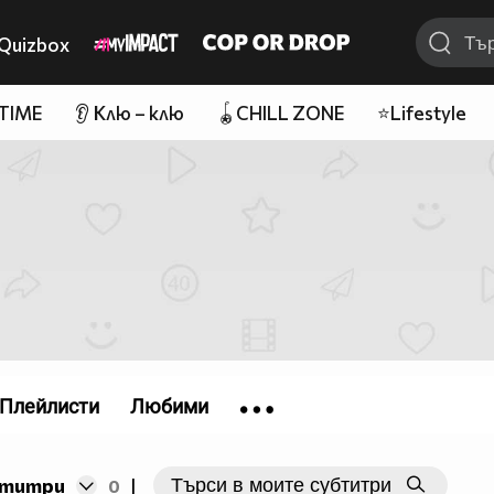
Quizbox
 TIME
👂 Клю – клю
🪀CHILL ZONE
⭐Lifestyle
Плейлисти
Любими
бтитри
0
|