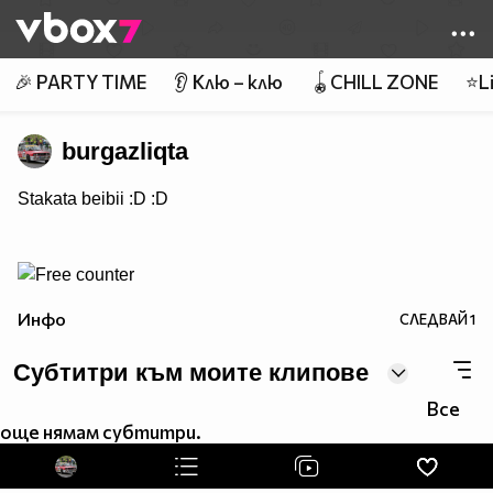
Member of
👾
🎉 PARTY TIME
👂 Клю – клю
🪀CHILL ZONE
⭐Li
burgazliqta
Stakata beibii :D :D
Инфо
СЛЕДВАЙ
1
Субтитри към моите клипове
Все
още нямам субтитри.