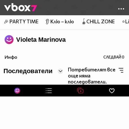
Member of
👾
🎉 PARTY TIME
👂 Клю – клю
🪀CHILL ZONE
⭐Li
Violeta Marinova
Инфо
СЛЕДВАЙ
0
Потребителят все
Последователи
още няма
последователи.