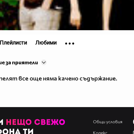
Плейлисти
Любими
е за приятели
елят все още няма качено съдържание.
Общи условия
Кодекс