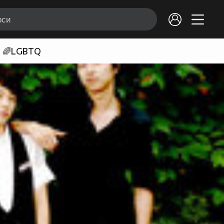
🌈LGBTQ