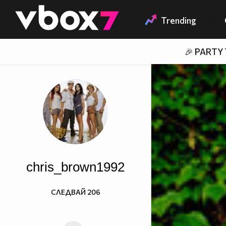
Member of
👾
Trending
🎉 PARTY
chris_brown1992
СЛЕДВАЙ
206
http://3b49.jygngq.trade/554335246661/