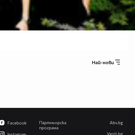
Най-нови
Партньорска
Abv.bg
Facebook
програма
Vesti.bg
Instagram