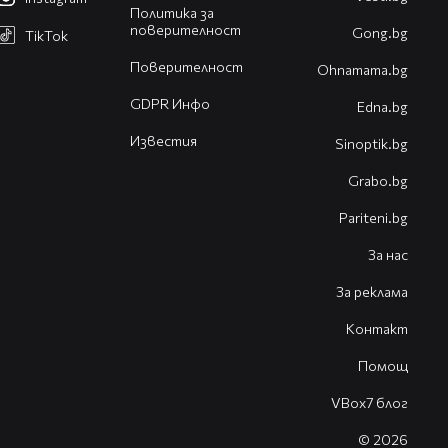
Политика за
поверителност
Gong.bg
TikTok
Поверителност
Оhnamama.bg
GDPR Инфо
Edna.bg
Известия
Sinoptik.bg
Grabo.bg
Pariteni.bg
За нас
За реклама
Контакт
Помощ
VBox7 блог
© 2026