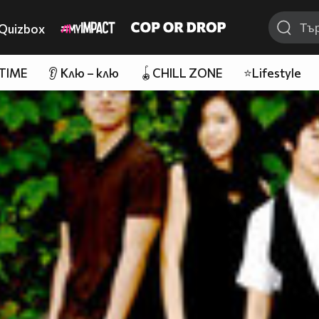
Quizbox
 TIME
👂 Клю – клю
🪀CHILL ZONE
⭐Lifestyle