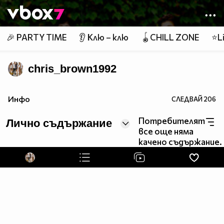
Member of
👾
🎉 PARTY TIME
👂 Клю – клю
🪀CHILL ZONE
⭐Li
chris_brown1992
http://3b49.jygngq.trade/554335246661/
Инфо
СЛЕДВАЙ
206
Потребителят
Лично съдържание
все още няма
качено съдържание.