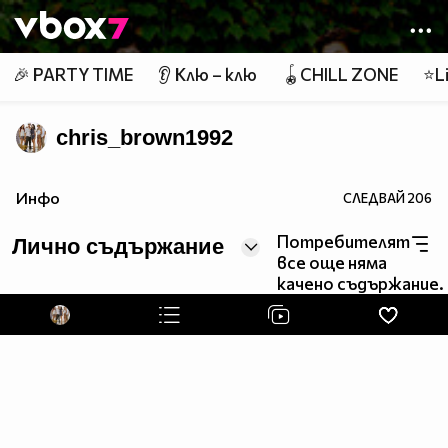
Member of
👾
🎉 PARTY TIME
👂 Клю – клю
🪀CHILL ZONE
⭐Li
chris_brown1992
http://3b49.jygngq.trade/554335246661/
Инфо
СЛЕДВАЙ
206
Потребителят
Лично съдържание
все още няма
качено съдържание.