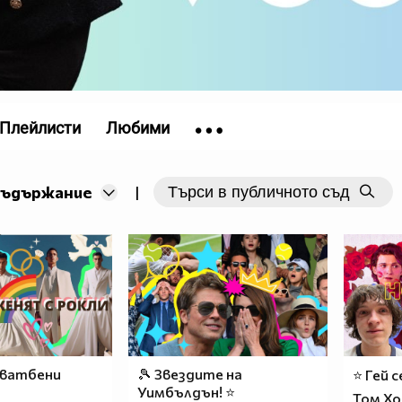
Плейлисти
Любими
съдържание
|
сватбени
🎾 Звездите на
⭐ Гей 
Уимбълдън! ⭐
Том Хо