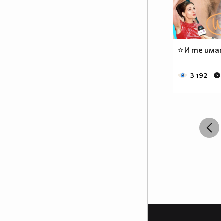
⭐ И те има
3 192