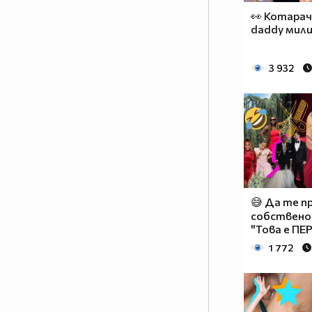
👀 Котарач
daddy мили
3 932
😅 Да те п
собствено
"Това е ПЕР
1 772