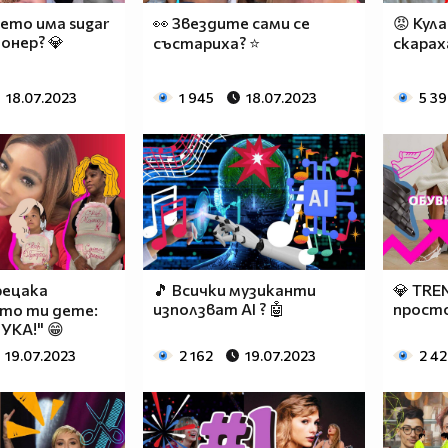
ето има sugar
👀 Звездите сами се
😡 Кула
онер? 💎
състариха? ⭐
скарах
18.07.2023
1 945
18.07.2023
5 3
рецака
🎵 Всички музиканти
💎 TRE
използват AI ? 🤖
просто
то ти дете:
УКА!" 😁
19.07.2023
2 162
19.07.2023
2 4