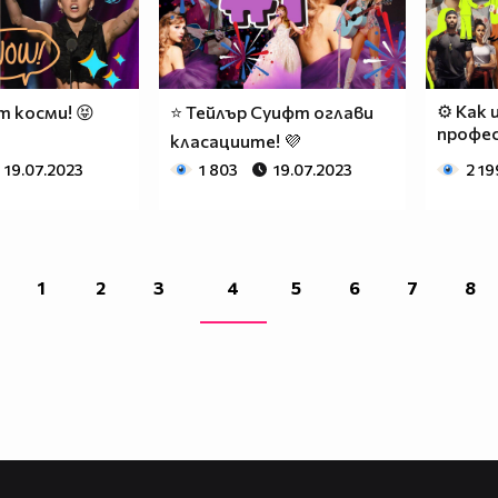
⚙ Как 
т косми! 😝
⭐ Тейлър Суифт оглави
профес
класациите! 💜
19.07.2023
1 803
19.07.2023
2 19
1
2
3
4
5
6
7
8