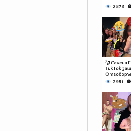
2 878
🥰 Селена 
ТикТок защ
Отговорът
2 991