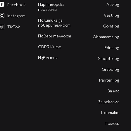
Партньорска
Abv.bg
Facebook
програма
Vesti.bg
Instagram
Политика за
поверителност
Gong.bg
TikTok
Поверителност
Оhnamama.bg
GDPR Инфо
Edna.bg
Известия
Sinoptik.bg
Grabo.bg
Pariteni.bg
За нас
За реклама
Контакт
Помощ