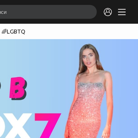
🌈LGBTQ