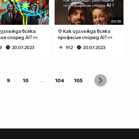
00:19
изглежда всяка
⚙ Как изглежда всяка
ия според AI? 👀
професия според AI? 👀
9
20.07.2023
912
20.07.2023
9
10
...
104
105