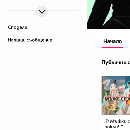
Сподели
Напиши съобщение
Начало
Публично 
👰 Мъжки 
рокли! 🤵