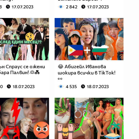
8
17.07.2023
2 842
17.07.2023
ън Спраус се ожени
😂 Абигейл Иванова
бара Палвин! 👰💑
шокира всички в TikTok!
👀
90
18.07.2023
4 535
18.07.2023