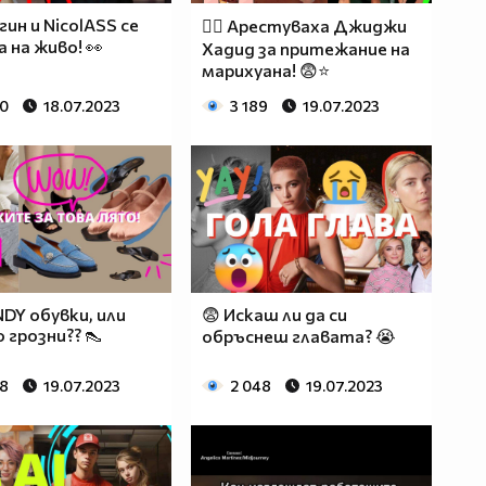
гин и NicolASS се
👮‍♂️ Арестуваха Джиджи
а на живо! 👀
Хадид за притежание на
марихуана! 😨⭐
90
18.07.2023
3 189
19.07.2023
NDY обувки, или
😨 Искаш ли да си
 грозни?? 👠
обръснеш главата? 😭
28
19.07.2023
2 048
19.07.2023