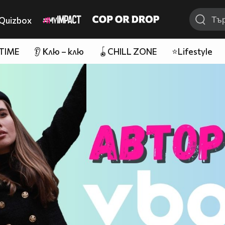
Quizbox
 TIME
👂 Клю – клю
🪀CHILL ZONE
⭐Lifestyle