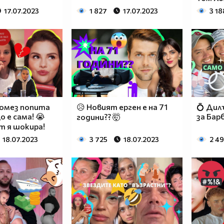
17.07.2023
1 827
17.07.2023
3 18
Гомез попита
😥 Новият ерген е на 71
💍 Дил
о е сама! 😭
за Бар
години?? 🤯
 я шокира!
18.07.2023
3 725
18.07.2023
2 4