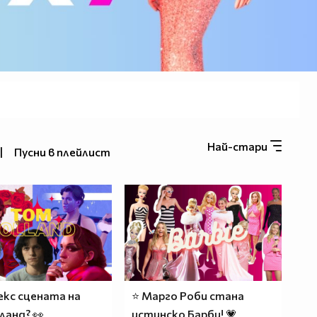
Най-стари
|
Пусни в плейлист
секс сцената на
⭐ Марго Роби стана
ланд? 👀
истинско Барби! 💗