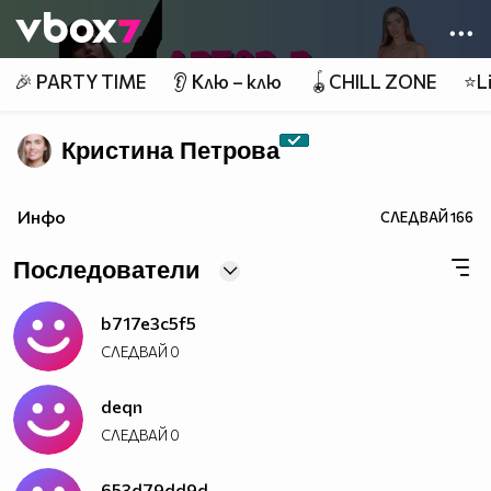
Member of
👾
🎉 PARTY TIME
👂 Клю – клю
🪀CHILL ZONE
⭐Li
Кристина Петрова
Инфо
СЛЕДВАЙ
166
Последователи
b717e3c5f5
СЛЕДВАЙ
0
deqn
СЛЕДВАЙ
0
653d79dd9d