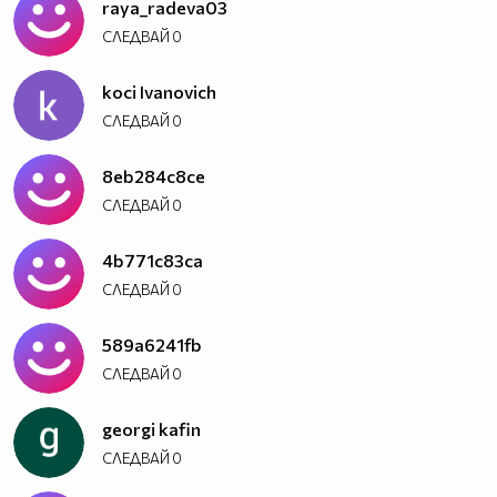
raya_radeva03
СЛЕДВАЙ
0
koci Ivanovich
СЛЕДВАЙ
0
8eb284c8ce
СЛЕДВАЙ
0
4b771c83ca
СЛЕДВАЙ
0
589a6241fb
СЛЕДВАЙ
0
georgi kafin
СЛЕДВАЙ
0