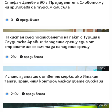
Стефан Цанев на 90 г. Президентът: Словото му
ни призовава да търсим смисъла
0
преди 8 часа
00:54
Пакистан след подписването на пакт с Турция и
Саудитска Арабия: Нападение срещу една от
страните ще се смята за нападение срещу
297
преди 8 часа
00:41
Испания заплаши с ответни мерки, ако Италия
запази граничния контрол между двете държави
2 107
преди 8 часа
00:50