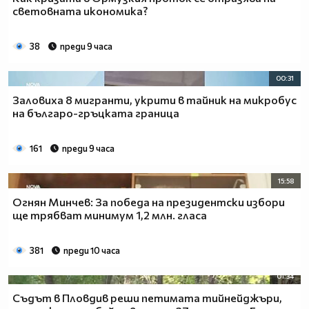
световната икономика?
38
преди 9 часа
00:31
Заловиха 8 мигранти, укрити в тайник на микробус
на българо-гръцката граница
161
преди 9 часа
15:58
Огнян Минчев: За победа на президентски избори
ще трябват минимум 1,2 млн. гласа
381
преди 10 часа
01:34
Съдът в Пловдив реши петимата тийнейджъри,