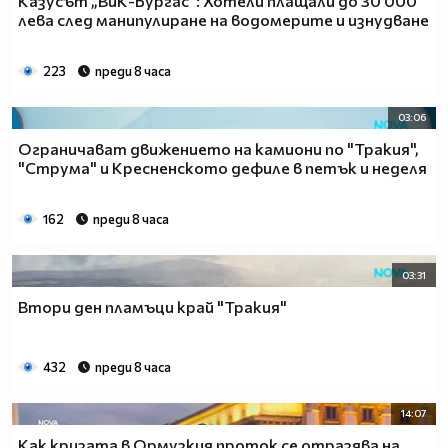
Казусът „ВиК-Бургас“: Хотели плащали до 30 000
лева след манипулиране на водомерите и изнудване
223
преди 8 часа
03:06
Ограничават движението на камиони по "Тракия",
"Струма" и Кресненското дефиле в петък и неделя
162
преди 8 часа
03:31
Втори ден пламъци край "Тракия"
432
преди 8 часа
14:07
Как кризата в Ормузкия проток се отразява на