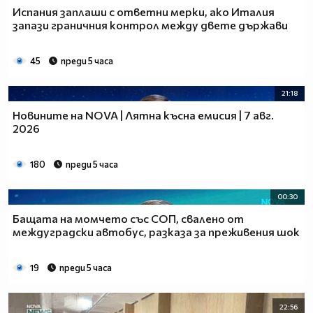
Испания заплаши с ответни мерки, ако Италия
запази граничния контрол между двете държави
45
преди 5 часа
21:18
Новините на NOVA | Лятна късна емисия | 7 авг.
2026
180
преди 5 часа
00:30
Бащата на момчето със СОП, свалено от
междуградски автобус, разказа за преживения шок
19
преди 5 часа
22:56