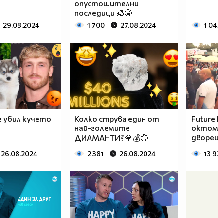
опустошителни
последици 🧊🥶
29.08.2024
1 700
27.08.2024
1 04
е убил кучето
Колко струва един от
Future 
най-големите
октомв
дворец
ДИАМАНТИ? 💎💰🤑
26.08.2024
2 381
26.08.2024
13 9