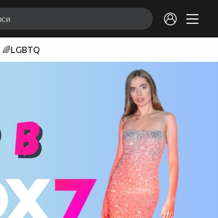
🌈LGBTQ