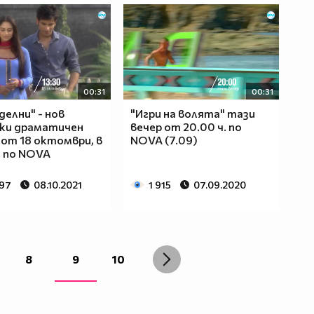
00:31
00:31
делни" - нов
"Игри на волята" тази
ки драматичен
вечер от 20.00 ч. по
 от 18 октомври, в
NOVA (7.09)
ч. по NOVA
897
08.10.2021
1 915
07.09.2020
8
9
10