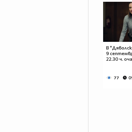
В "Дяволск
9 септемв
22.30 ч. о
77
0