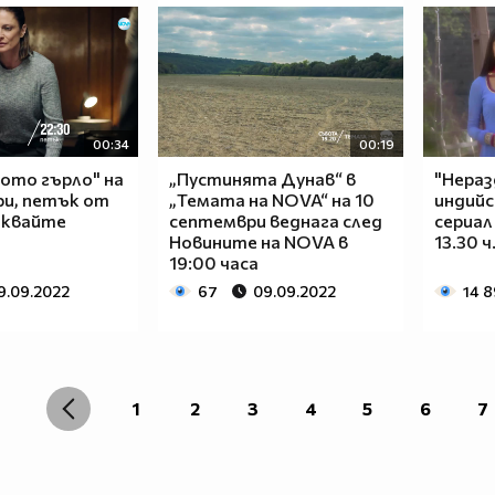
00:34
00:19
ото гърло" на
„Пустинята Дунав“ в
"Нераз
ри, петък от
„Темата на NOVA“ на 10
индийс
чаквайте
септември веднага след
сериал
Новините на NOVA в
13.30 
19:00 часа
9.09.2022
67
09.09.2022
14 
1
2
3
4
5
6
7