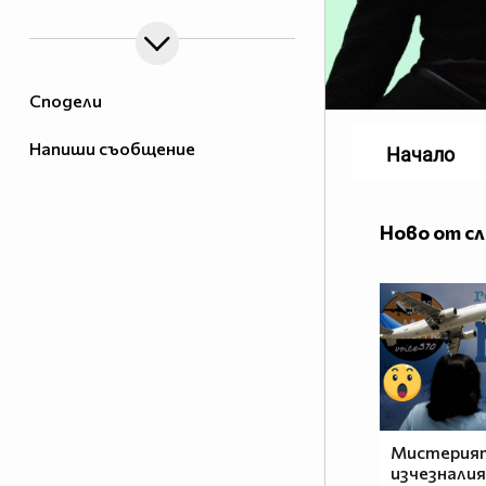
Сподели
Напиши съобщение
Начало
Ново от с
Мистерият
изчезнали