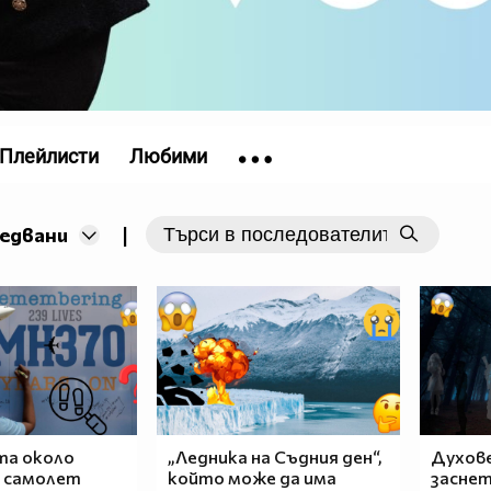
Плейлисти
Любими
|
ледвани
а около
„Ледника на Съдния ден“,
Духове
я самолет
който може да има
заснет