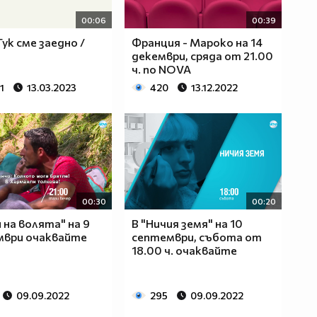
00:06
00:39
ук сме заедно /
Франция - Мароко на 14
декември, сряда от 21.00
ч. по NOVA
11
13.03.2023
420
13.12.2022
00:30
00:20
и на волята" на 9
В "Ничия земя" на 10
мври очаквайте
септември, събота от
18.00 ч. очаквайте
09.09.2022
295
09.09.2022