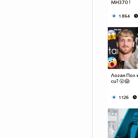
MH370 !
1 864
Логан Пол 
си? 😮😱
1 126