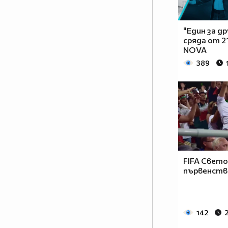
"Един за др
сряда от 21
NOVA
389
FIFA Свет
първенств
142
2