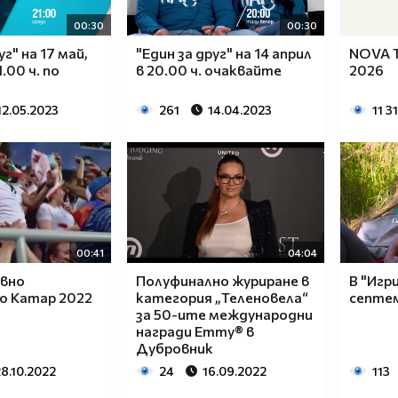
00:30
00:30
уг" на 17 май,
"Един за друг" на 14 април
NOVA Т
.00 ч. по
в 20.00 ч. очаквайте
2026
12.05.2023
261
14.04.2023
11 3
00:41
04:04
овно
Полуфинално журиране в
В "Игр
о Катар 2022
категория „Теленовела“
септе
за 50-ите международни
награди Emmy® в
Дубровник
8.10.2022
24
16.09.2022
113