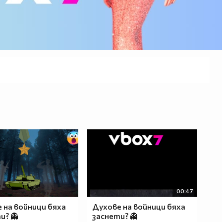
00:47
 на войници бяха
Духове на войници бяха
и? 👻
заснети? 👻