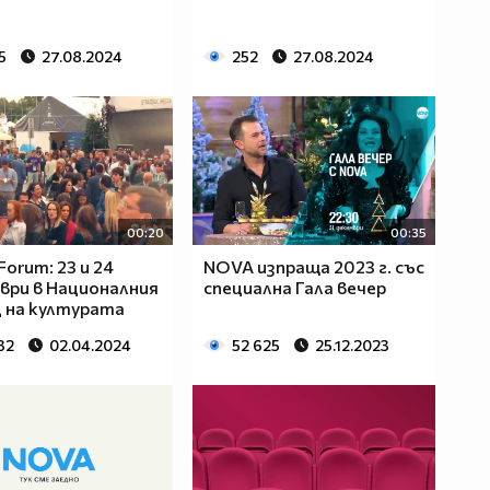
5
27.08.2024
252
27.08.2024
00:20
00:35
Forum: 23 и 24
NOVA изпраща 2023 г. със
ри в Националния
специална Гала вечер
 на културата
32
02.04.2024
52 625
25.12.2023