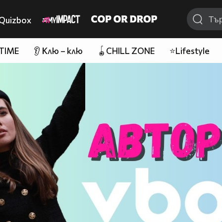
Quizbox
 TIME
👂 Клю – клю
🪀CHILL ZONE
⭐Lifestyle