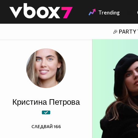
Member of
👾
Trending
🎉 PARTY
Кристина Петрова
СЛЕДВАЙ
166