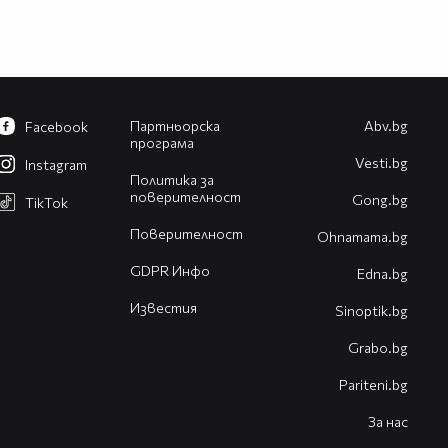
Партньорска
Abv.bg
Facebook
програма
Vesti.bg
Instagram
Политика за
поверителност
Gong.bg
TikTok
Поверителност
Оhnamama.bg
GDPR Инфо
Edna.bg
Известия
Sinoptik.bg
Grabo.bg
Pariteni.bg
За нас