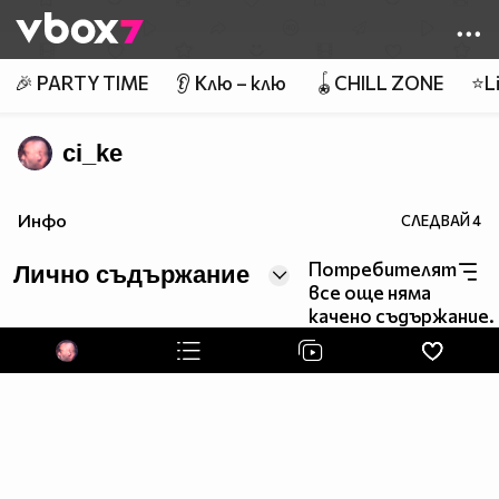
Member of
👾
🎉 PARTY TIME
👂 Клю – клю
🪀CHILL ZONE
⭐Li
ci_ke
Инфо
СЛЕДВАЙ
4
Потребителят
Лично съдържание
все още няма
качено съдържание.