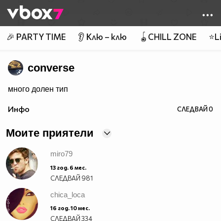
Member of
👾
🎉 PARTY TIME
👂 Клю – клю
🪀CHILL ZONE
⭐Li
converse
много долен тип
Инфо
СЛЕДВАЙ
0
Моите приятели
miro79
13 год. 6 мес.
СЛЕДВАЙ
981
chica_loca
16 год. 10 мес.
СЛЕДВАЙ
334