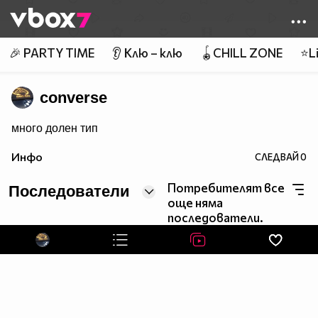
Member of
👾
🎉 PARTY TIME
👂 Клю – клю
🪀CHILL ZONE
⭐Li
converse
много долен тип
Инфо
СЛЕДВАЙ
0
Потребителят все
Последователи
още няма
последователи.