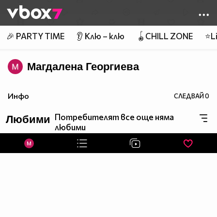
Member of
👾
🎉 PARTY TIME
👂 Клю – клю
🪀CHILL ZONE
⭐Li
Магдалена Георгиева
Инфо
СЛЕДВАЙ
0
Потребителят все още няма
Любими
любими