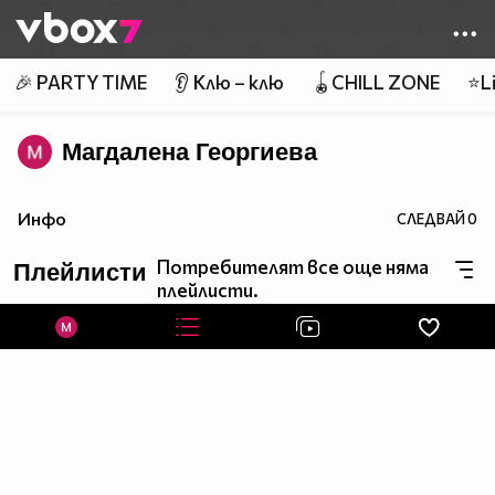
Member of
👾
🎉 PARTY TIME
👂 Клю – клю
🪀CHILL ZONE
⭐Li
Магдалена Георгиева
Инфо
СЛЕДВАЙ
0
Потребителят все още няма
Плейлисти
плейлисти.