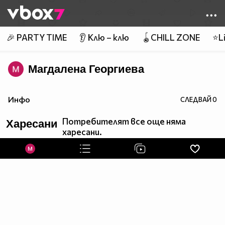
Member of
👾
🎉 PARTY TIME
👂 Клю – клю
🪀CHILL ZONE
⭐Li
Магдалена Георгиева
Инфо
СЛЕДВАЙ
0
Потребителят все още няма
Харесани
харесани.