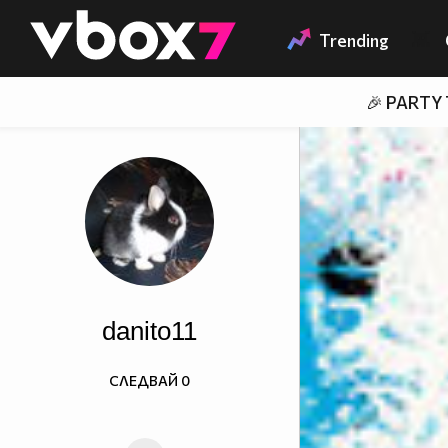
Member of
👾
Trending
🎉 PARTY
danito11
СЛЕДВАЙ
0