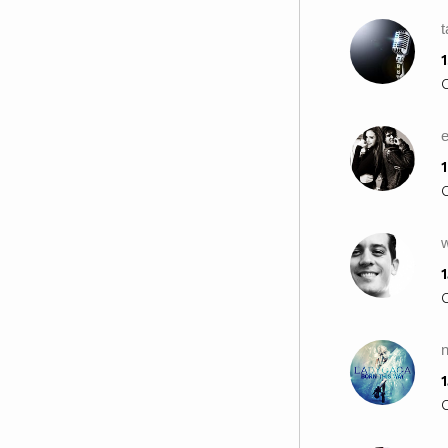
1
e
1
w
1
1