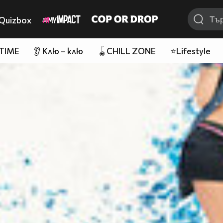
Quizbox
 TIME
👂 Клю – клю
🪀CHILL ZONE
⭐Lifestyle