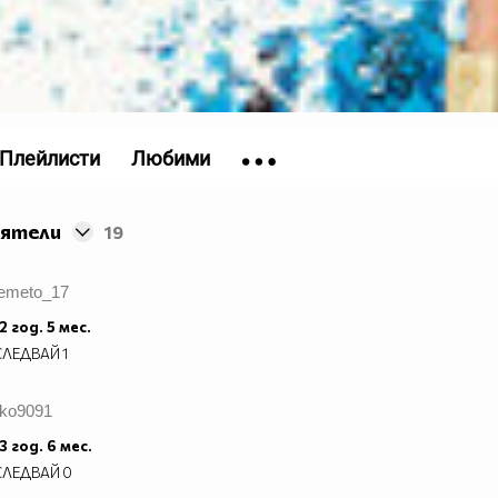
Плейлисти
Любими
иятели
19
temeto_17
2 год. 5 мес.
СЛЕДВАЙ
1
lko9091
3 год. 6 мес.
СЛЕДВАЙ
0