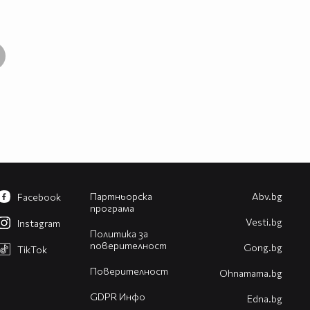
Партньорска
Abv.bg
Facebook
програма
Vesti.bg
Instagram
Политика за
поверителност
Gong.bg
TikTok
Поверителност
Оhnamama.bg
GDPR Инфо
Edna.bg