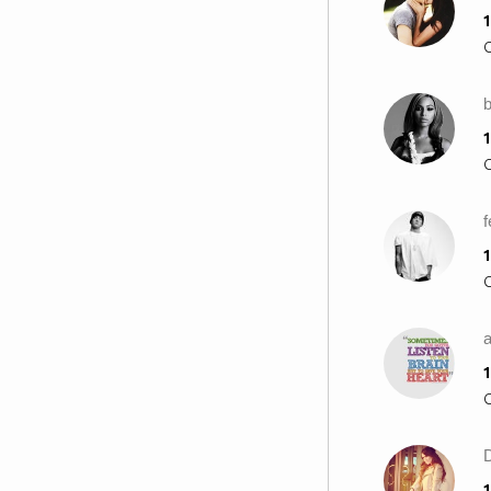
1
1
1
a
1
1