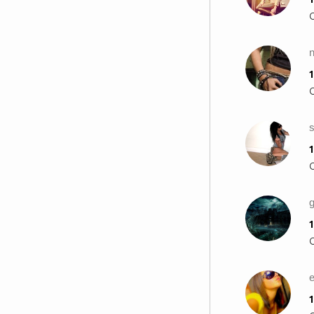
n
1
s
1
1
1