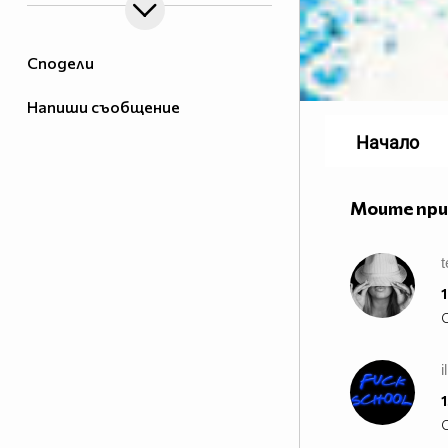
Сподели
Напиши съобщение
Начало
Моите пр
1
i
1