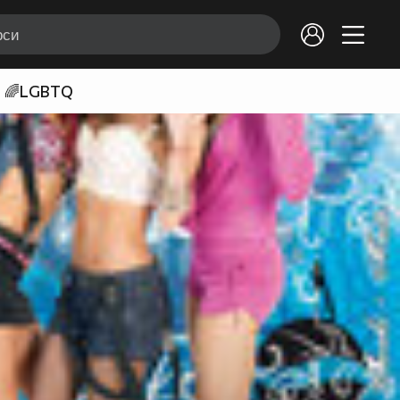
🌈LGBTQ