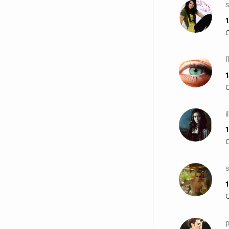
1
f
1
i
1
s
1