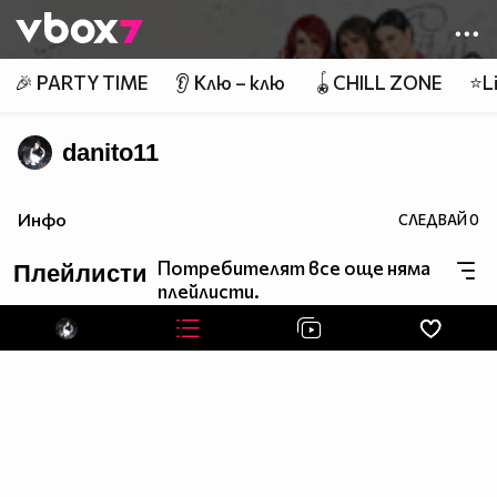
Member of
👾
🎉 PARTY TIME
👂 Клю – клю
🪀CHILL ZONE
⭐Li
danito11
Инфо
СЛЕДВАЙ
0
Потребителят все още няма
Плейлисти
плейлисти.