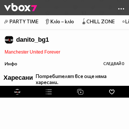
Member of
👾
🎉 PARTY TIME
👂 Клю – клю
🪀CHILL ZONE
⭐Li
danito_bg1
Manchester United Forever
Инфо
СЛЕДВАЙ
0
Потребителят все още няма
Харесани
харесани.