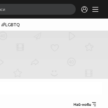
🌈LGBTQ
Най-нови