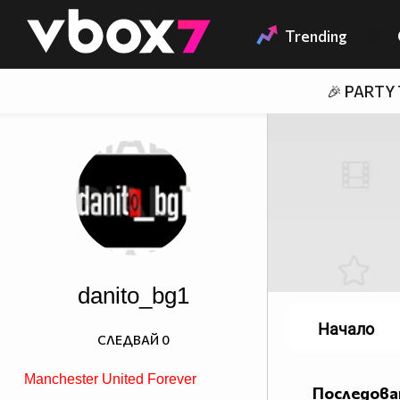
Member of
👾
Trending
🎉 PARTY
danito_bg1
Начало
СЛЕДВАЙ
0
Manchester United Forever
Последова