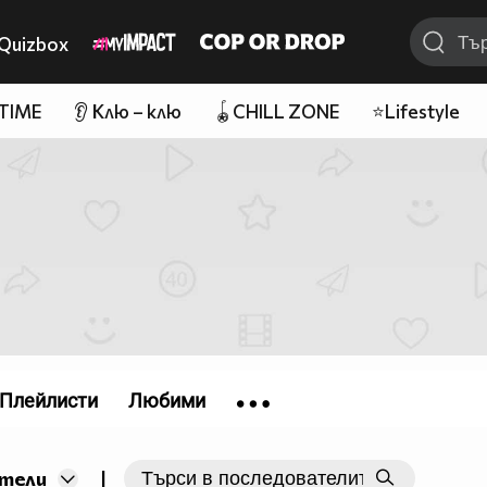
Quizbox
 TIME
👂 Клю – клю
🪀CHILL ZONE
⭐Lifestyle
Плейлисти
Любими
|
тели