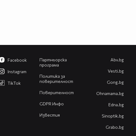
Партньорска
Abv.bg
Facebook
програма
Vesti.bg
Instagram
Политика за
поверителност
Gong.bg
TikTok
Поверителност
Оhnamama.bg
GDPR Инфо
Edna.bg
Известия
Sinoptik.bg
Grabo.bg