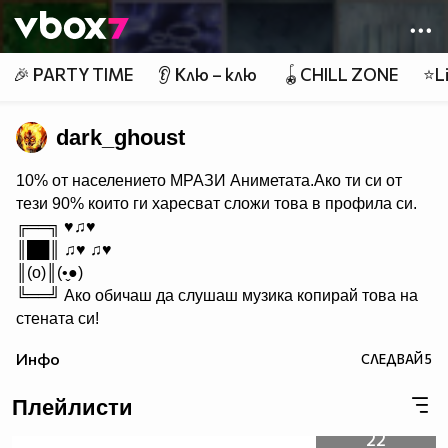
Member of
👾
🎉 PARTY TIME
👂 Клю – клю
🪀CHILL ZONE
⭐Li
dark_ghoust
10% от населението МРАЗИ Aниметата.Ако ти си от
тези 90% които ги харесват сложи това в профила си.
╔══╗ ♥♫♥
║██║ ♫♥ ♫♥
║(o)║(•̬●)
╚══╝ Ако обичаш да слушаш музика копирай това на
стената си!
Инфо
СЛЕДВАЙ
5
Плейлисти
22