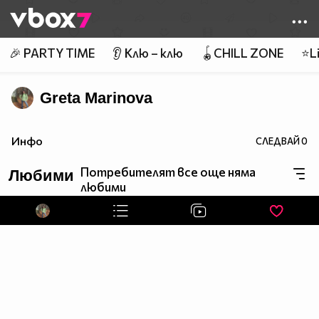
Member of
👾
🎉 PARTY TIME
👂 Клю – клю
🪀CHILL ZONE
⭐Li
Greta Marinova
Инфо
СЛЕДВАЙ
0
Потребителят все още няма
Любими
любими