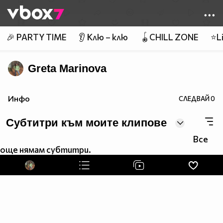
Member of
👾
🎉 PARTY TIME
👂 Клю – клю
🪀CHILL ZONE
⭐Li
Greta Marinova
Инфо
СЛЕДВАЙ
0
Субтитри към моите клипове
Все
още нямам субтитри.