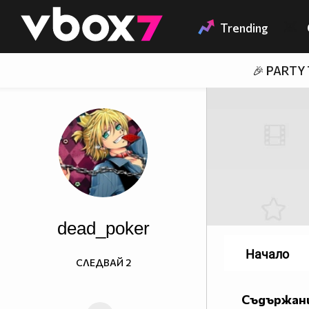
Member of
👾
Trending
🎉 PARTY
dead_poker
Начало
СЛЕДВАЙ
2
Съдържани