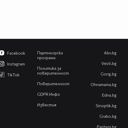
Партньорска
Abv.bg
Facebook
програма
Vesti.bg
Instagram
Политика за
поверителност
Gong.bg
TikTok
Поверителност
Оhnamama.bg
GDPR Инфо
Edna.bg
Известия
Sinoptik.bg
Grabo.bg
Pariteni.bg