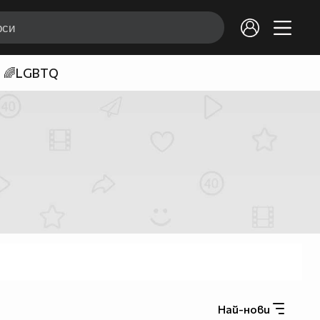
🌈LGBTQ
Най-нови