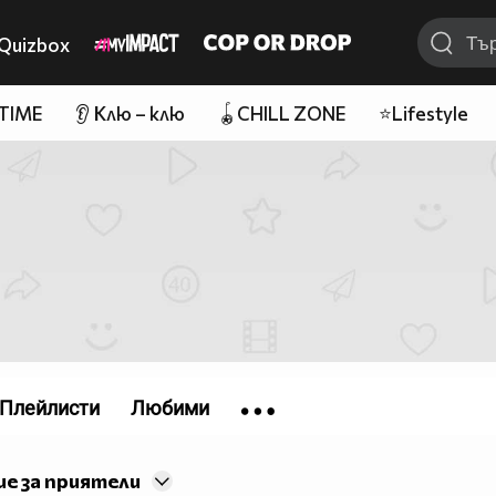
Quizbox
 TIME
👂 Клю – клю
🪀CHILL ZONE
⭐Lifestyle
Плейлисти
Любими
е за приятели