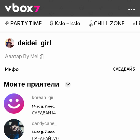
Member of
👾
🎉 PARTY TIME
👂 Клю – клю
🪀CHILL ZONE
⭐Li
deidei_girl
Аватар By Me! ;]]
Инфо
СЛЕДВАЙ
5
Моите приятели
korean_girl
14 год. 7 мес.
СЛЕДВАЙ
14
candycane_
14 год. 7 мес.
СЛЕДВАЙ
270