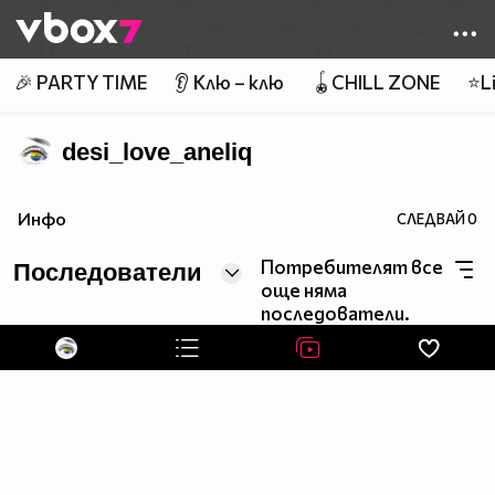
Member of
👾
🎉 PARTY TIME
👂 Клю – клю
🪀CHILL ZONE
⭐Li
desi_love_aneliq
Инфо
СЛЕДВАЙ
0
Потребителят все
Последователи
още няма
последователи.