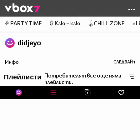
Member of
👾
🎉 PARTY TIME
👂 Клю – клю
🪀CHILL ZONE
⭐Li
didjeyo
Инфо
СЛЕДВАЙ
1
Потребителят все още няма
Плейлисти
плейлисти.