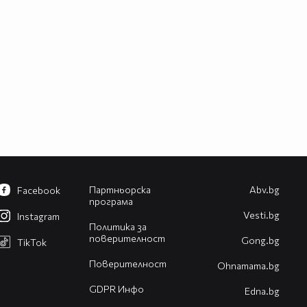
Партньорска
Abv.bg
Facebook
програма
Vesti.bg
Instagram
Политика за
поверителност
Gong.bg
TikTok
Поверителност
Оhnamama.bg
GDPR Инфо
Edna.bg