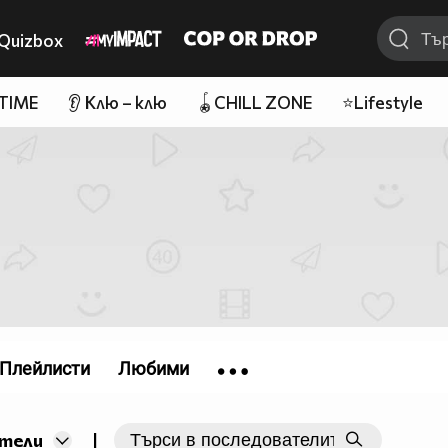
Quizbox
 TIME
👂 Клю – клю
🪀CHILL ZONE
⭐Lifestyle
Плейлисти
Любими
|
тели