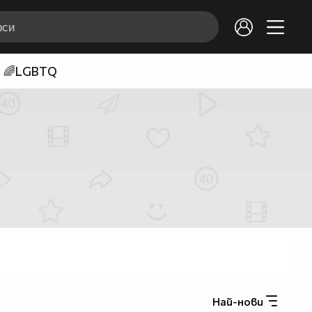
🌈LGBTQ
Най-нови