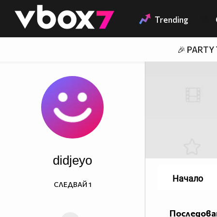
Member of
👾
Trending
🎉 PARTY
didjeyo
Начало
СЛЕДВАЙ
1
Последова