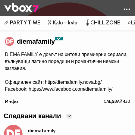
Member of
👾
🎉 PARTY TIME
👂 Клю – клю
🪀CHILL ZONE
⭐Li
diemafamily
DIEMA FAMILY e домът на хитови премиерни сериали,
вълнуващи латино поредици и романтични немски
заглавия.
Официален сайт: http://diemafamily.nova.bg/
Facebook: https://www.facebook.com/diemafamily/
Инфо
СЛЕДВАЙ
430
Следвани канали
diemafamily