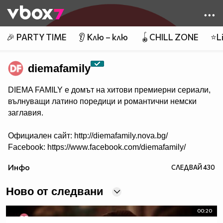
Member of
👾
🎉 PARTY TIME
👂 Клю – клю
🪀CHILL ZONE
⭐Li
diemafamily
DIEMA FAMILY e домът на хитови премиерни сериали,
вълнуващи латино поредици и романтични немски
заглавия.
Официален сайт: http://diemafamily.nova.bg/
Facebook: https://www.facebook.com/diemafamily/
Инфо
СЛЕДВАЙ
430
Ново от следвани
00:20