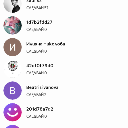
xxpllxx
СЛЕДВАЙ
57
1d7b2fdd27
СЛЕДВАЙ
0
Илияна Николова
СЛЕДВАЙ
0
42df0f79d0
СЛЕДВАЙ
0
Beatris ivanova
СЛЕДВАЙ
2
201d78a7d2
СЛЕДВАЙ
0