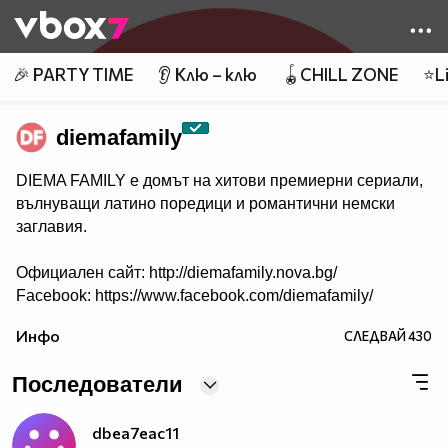
Member of
👾
🎉 PARTY TIME
👂 Клю – клю
🪀CHILL ZONE
⭐Li
diemafamily
DIEMA FAMILY e домът на хитови премиерни сериали,
вълнуващи латино поредици и романтични немски
заглавия.
Официален сайт: http://diemafamily.nova.bg/
Facebook: https://www.facebook.com/diemafamily/
Инфо
СЛЕДВАЙ
430
Последователи
dbea7eac11