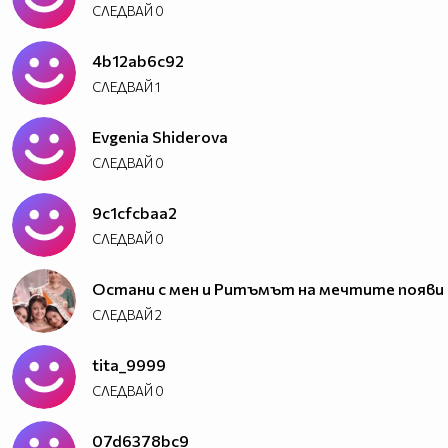
СЛЕДВАЙ
0
4b12ab6c92
СЛЕДВАЙ
1
Evgenia Shiderova
СЛЕДВАЙ
0
9c1cfcbaa2
СЛЕДВАЙ
0
Oстани с мен и Ритъмът на мечтите появи
СЛЕДВАЙ
2
tita_9999
СЛЕДВАЙ
0
07d6378bc9