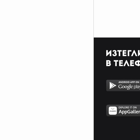
Гласът: Името й моля ?! > О, да ..
тя е наша пациентка . . В стая
646 . . крило А. . на 7 етаж. .
Той: Защо ?! Какво ?! . . Какво се
е случило ?!!
Гласът: Моля, побързайте и ела
те да я посетите . .
Той: Но какво е станало ?! . .
Какво . . > . .
. . Момчето отива в болницата и
намира стаята . . Влиза . .
Момичето лежи в болничното
легло. .
Той: Боже мой. . добре ли си ?! . .
Говори с мен,, скъпа . .
Тя: Аз . .
Той: Ти какво ?! . . Ти какво ?!
Какво се е случило ?!
Тя: Аз имам рак и поддържат