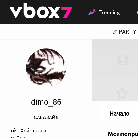
Member of
👾
Trending
🎉 PARTY
dimo_86
Начало
СЛЕДВАЙ
5
Той : Хей,, скъпа. .
Моите пр
Тя: Хей. .