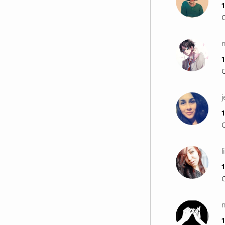
1
Тя: ох . . бях при друг лекар . .
Той: болна ли си ?! . .
Тя: майка ми звъни на другата
линия ..
n
Той: ще почакам . .
1
Тя: Може да отнеме известно
време . . Ще ти се обадя по -
късно. .
Той: Добре. . обичам те. .
Тя > : Виж. . мисля,, че е най -
1
добре да скъсаме. .
Той: Какво ?! . .
Тя: Това е най - добрия вариант
l
за нас сега. .
1
Той: Защо ?!. .
Тя: Обичам те !
Момичето не идва на училище в
продължение на 3 седмици. . и
n
не отговаря на телефона си. .
1