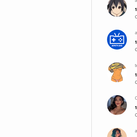
Той: Добре. . довиждане . .
Обичам те ! . .
1
Тя: И аз те обичам. . Довиждане
. .
. . На следващия ден в училище.
a
. Той: Ей. . да сте виждали моята
1
приятелка днес ?! . .
Приятел: не. . Тя не беше тук и
вчера. . пич,, добре знаеш какви
момичетата понякога. .
t
Той: Да. . но тя не е . .
1
Приятел: Не знам какво друго да
кажа,, човек. .
Той: Добре. . трябва да влизам в
Английски . . Ще я видя след
училище. . Чао. .
1
Същата вечер . . Дзън - дзън . .
Тя: Ало ?!.
Той: Здрасти . . Не те видях в
училище днес . .