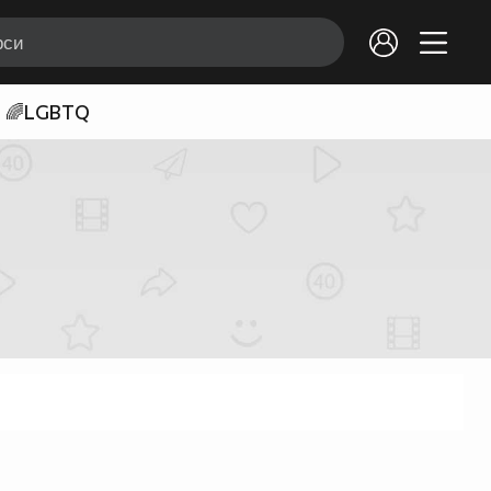
🌈LGBTQ