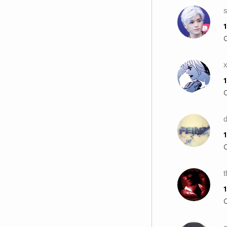
грижа за мен ?! . .
Той: Бих ти дал сърдечния си
1
удар,, ако бих могъл . .
Тя: Би ли ?!
Той: Разбира се,, че бих. . Защо.
. има ли нещо ?!
x
Тя: Не . . всичко е наред . .
1
Той: Сигурна ли си ?!
Тя: Да . . Би ли умрял за мен ?! . .
Той: Бих поел куршум за теб по
всяко време . .
Тя: Наистина ли ?!
1
Той: По всяко време ! . . Сега
сериозно . . Има ли нещо ?! . .
Тя: Не . . Аз съм добре . . Ти си
добре . . Ние сме добре . .
1
Всички са добре . . Е,, трябва да
тръгвам. . ще се видим утре в
училище . .