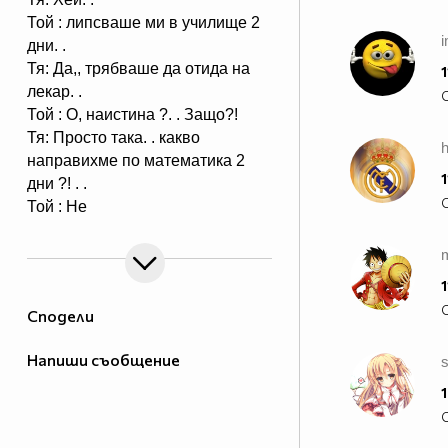
Той : липсваше ми в училище 2
дни. .
Тя: Да,, трябваше да отида на
1
лекар. .
Той : О, наистина ?. . Защо?!
Тя: Просто така. . какво
направихме по математика 2
1
дни ?! . .
Той : Не
пропусна нищо. . Просто
триъгълници . .
Тя: Добре. . Ей. . Аз имам един
1
въпрос. .
Сподели
Той : Добре, питай. .
Тя: Колко ме обичаш?! . .
Напиши съобщение
s
... Той : Знаеш,, че те обичам
повече от всичко. . защо питаш
1
?! . .
Тя: Не. . нищо . . А колко те е