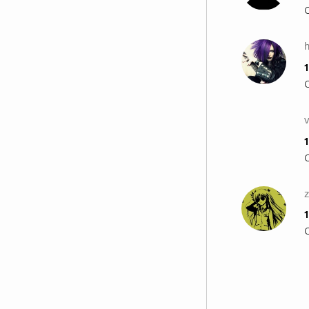
Той: хей пич. . Какво става ?! . .
Приятел: Говорил ли си с
бившата си напоследък ?! . .
Той: Не,, защо ?! . .
Приятел: Значи не си чул ?!
1
Той: Какво ?! . .
Приятел: Ох . . не мисля,, че аз
съм човекът,, който трябва да ти
v
го каже. .
1
Той: Да ми каже какво,, по
дяволите ?!
Приятел: Виж .. Просто се обади
на този номер 433- 555 – 3468. .
Момчето звъни след училище. .
1
Дзън - Дзън . .
Гласът: Здравейте . . Болницата
?!
Той: О,, извинете явно имам
грешка . . Търся една приятелка
. .