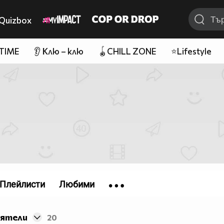
Quizbox
 TIME
👂 Клю – клю
🪀CHILL ZONE
⭐Lifestyle
Плейлисти
Любими
иятели
20