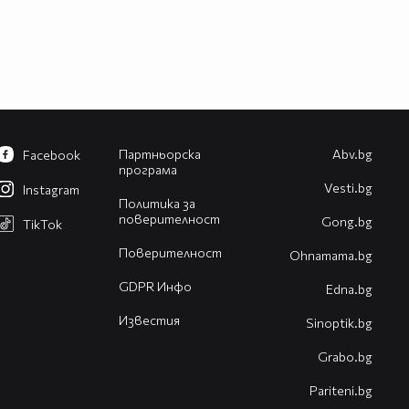
Партньорска
Abv.bg
Facebook
програма
Vesti.bg
Instagram
Политика за
поверителност
Gong.bg
TikTok
Поверителност
Оhnamama.bg
GDPR Инфо
Edna.bg
Известия
Sinoptik.bg
Grabo.bg
Pariteni.bg