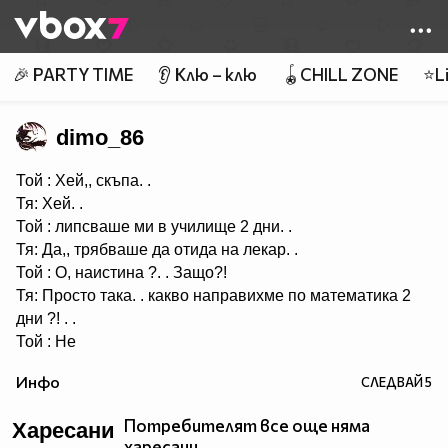
Member of
👾
🎉 PARTY TIME
👂 Клю – клю
🪀CHILL ZONE
⭐Li
dimo_86
Той : Хей,, скъпа. .
Тя: Хей. .
Той : липсваше ми в училище 2 дни. .
Тя: Да,, трябваше да отида на лекар. .
Той : О, наистина ?. . Защо?!
Тя: Просто така. . какво направихме по математика 2
дни ?! . .
Той : Не
пропусна нищо. . Просто триъгълници . .
Инфо
СЛЕДВАЙ
5
Тя: Добре. . Ей. . Аз имам един въпрос. .
Той : Добре, питай. .
Потребителят все още няма
Харесани
Тя: Колко ме обичаш?! . .
харесани.