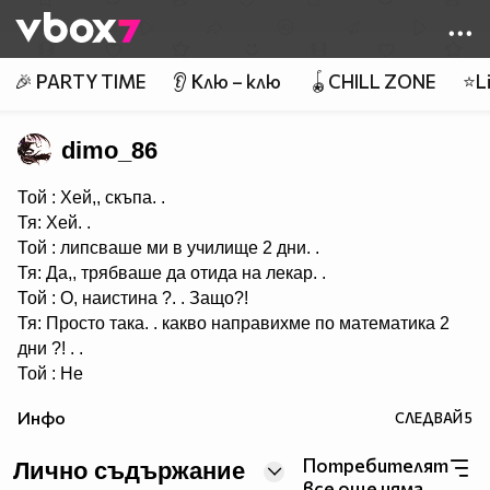
Member of
👾
🎉 PARTY TIME
👂 Клю – клю
🪀CHILL ZONE
⭐Li
dimo_86
Той : Хей,, скъпа. .
Тя: Хей. .
Той : липсваше ми в училище 2 дни. .
Тя: Да,, трябваше да отида на лекар. .
Той : О, наистина ?. . Защо?!
Тя: Просто така. . какво направихме по математика 2
дни ?! . .
Той : Не
пропусна нищо. . Просто триъгълници . .
Инфо
СЛЕДВАЙ
5
Тя: Добре. . Ей. . Аз имам един въпрос. .
Той : Добре, питай. .
Потребителят
Лично съдържание
Тя: Колко ме обичаш?! . .
все още няма