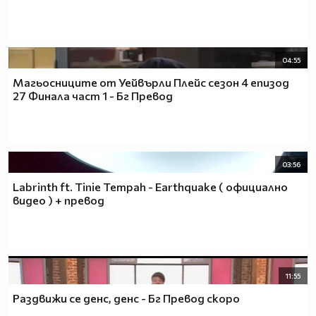
04:55
Магьосниците от Уейвърли Плейс сезон 4 епизод
27 Финала част 1 - Бг Превод
03:56
Labrinth ft. Tinie Tempah - Earthquake ( официално
видео ) + превод
11:55
Раздвижи се денс, денс - Бг Превод скоро