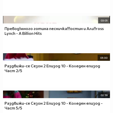
03:05
Превод!много готина песничка!!!остин и Али!!ross
Lynch - A Billion Hits
05:00
Раздвижи-се Сезон 2 Епизод 10 - Коледен епизод
Част 2/5
02:59
Раздвижи-се Сезон 2 Епизод 10 - Коледен епизод -
Част 5/5