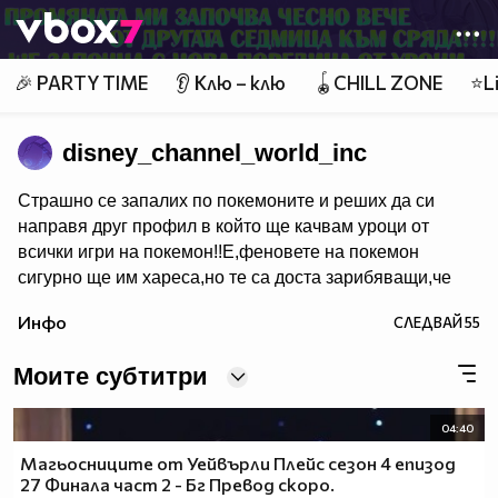
Member of
👾
🎉 PARTY TIME
👂 Клю – клю
🪀CHILL ZONE
⭐Li
disney_channel_world_inc
Страшно се запалих по покемоните и реших да си
направя друг профил в който ще качвам уроци от
всички игри на покемон!!Е,феновете на покемон
сигурно ще им хареса,но те са доста зарибяващи,че
дори и не-феновете може би някои ще пламнат в
Инфо
СЛЕДВАЙ
55
маниа.Е,покемон уроци очаквайте скоро в новият
ми профил.За да го видите цъкнете тук!
Моите субтитри
04:40
Магьосниците от Уейвърли Плейс сезон 4 епизод
27 Финала част 2 - Бг Превод скоро.