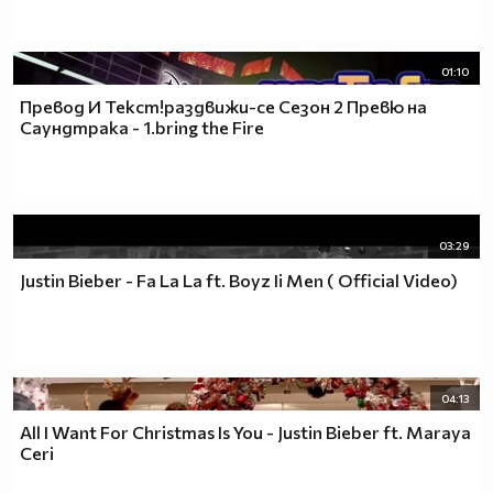
01:10
Превод И Текст!раздвижи-се Сезон 2 Превю на
Саундтрака - 1.bring the Fire
03:29
Justin Bieber - Fa La La ft. Boyz Ii Men ( Official Video)
04:13
All I Want For Christmas Is You - Justin Bieber ft. Maraya
Ceri